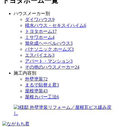
トヨタホーム一覧
ハウスメーカー別
ダイワハウス
9
積水ハウス・セキスイハイム
6
トヨタホーム
17
ミサワホーム
4
旭化成ヘーベルハウス
3
パナソニック ホームズ
3
エスバイエル
3
アパート・マンション
3
その他のハウスメーカー
24
施工内容別
外壁塗装
72
まるで貼替え君
3
屋根塗装
43
屋根カバー工法
6