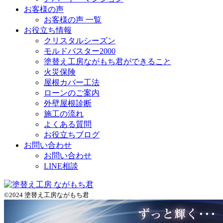
お客様の声
お客様の声 一覧
お役立ち情報
クリスタルシーズン
モルドバスター2000
塗替え工房ながもち君ができること
火災保険
屋根カバー工法
ローンのご案内
外壁屋根診断
施工の流れ
よくある質問
お役立ちブログ
お問い合わせ
お問い合わせ
LINE相談
©2024 塗替え工房ながもち君