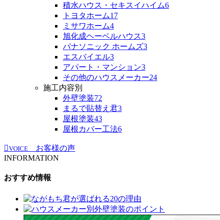
積水ハウス・セキスイハイム
6
トヨタホーム
17
ミサワホーム
4
旭化成ヘーベルハウス
3
パナソニック ホームズ
3
エスバイエル
3
アパート・マンション
3
その他のハウスメーカー
24
施工内容別
外壁塗装
72
まるで貼替え君
3
屋根塗装
43
屋根カバー工法
6
お客様の声
VOICE
INFORMATION
おすすめ情報