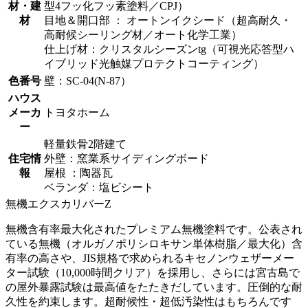
材・建
型4フッ化フッ素塗料／CPJ）
材
目地＆開口部 ： オートンイクシード（超高耐久・
高耐候シーリング材／オート化学工業）
仕上げ材：クリスタルシーズンtg（可視光応答型ハ
イブリッド光触媒プロテクトコーティング）
色番号
壁：SC-04(N-87）
ハウス
メーカ
トヨタホーム
ー
軽量鉄骨2階建て
住宅情
外壁：窯業系サイディングボード
報
屋根 ：陶器瓦
ベランダ：塩ビシート
無機エクスカリバーZ
無機含有率最大化されたプレミアム無機塗料です。公表され
ている無機（オルガノポリシロキサン単体樹脂／最大化）含
有率の高さや、JIS規格で求められるキセノンウェザーメー
ター試験（10,000時間クリア）を採用し、さらには宮古島で
の屋外暴露試験は最高値をたたきだしています。圧倒的な耐
久性を約束します。超耐候性・超低汚染性はもちろんです