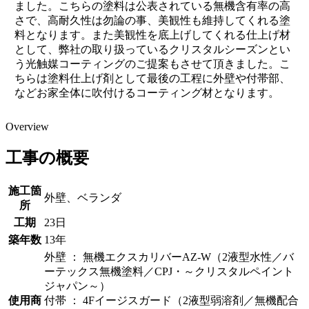
ました。こちらの塗料は公表されている無機含有率の高
さで、高耐久性は勿論の事、美観性も維持してくれる塗
料となります。また美観性を底上げしてくれる仕上げ材
として、弊社の取り扱っているクリスタルシーズンとい
う光触媒コーティングのご提案もさせて頂きました。こ
ちらは塗料仕上げ剤として最後の工程に外壁や付帯部、
などお家全体に吹付けるコーティング材となります。
Overview
工事の概要
施工箇
外壁、ベランダ
所
工期
23日
築年数
13年
外壁 ： 無機エクスカリバーAZ-W（2液型水性／バ
ーテックス無機塗料／CPJ・～クリスタルペイント
ジャパン～）
使用商
付帯 ： 4Fイージスガード（2液型弱溶剤／無機配合