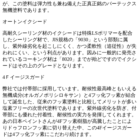
が、この塗料は弾力性も兼ね備えた正真正銘のバーテックス
無機塗料であります。
オートンイクシード
高耐久シーリング材のイクシードは特殊LSポリマーを配合
したシーリング材で、JIS規格の「9030」という部類に属
し、紫外線劣化を起こしにくく、かつ柔軟性（追従性）が失
われにくい、という利点があります。因みに一般的に発売さ
れているコーキング材は「8020」までが殆どですのでイクシ
ードはその上のグレードとなります。
4Ｆイージスガード
弊社では付帯部に採用しています。耐候性最高峰ともいえる
無機成分(オルガノポリシロキサン）と4フッ化フッ素が結合
して誕生した、従来のフッ素塗料と比較してメリットが多い
塩素フリーの次世代塗料であります。紫外線劣化を防ぎ、付
帯部にも優れた付着性、耐候性の実力を発揮してくれます。
あの日本ペイントさんが4Fフッ素樹脂が高騰したことによ
りドゥフロンフッ素に切り替えた中、この4Fイージスガー
ドは4フッ化フッ素にこだわり続けます。