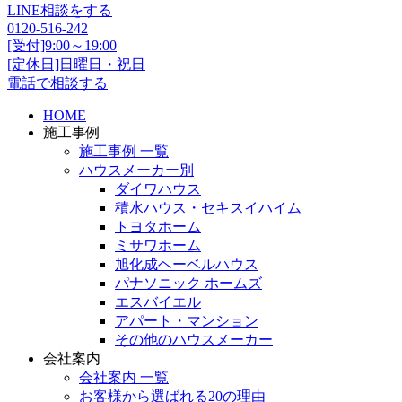
LINE相談をする
0120-516-242
[受付]9:00～19:00
[定休日]日曜日・祝日
電話で相談する
HOME
施工事例
施工事例 一覧
ハウスメーカー別
ダイワハウス
積水ハウス・セキスイハイム
トヨタホーム
ミサワホーム
旭化成ヘーベルハウス
パナソニック ホームズ
エスバイエル
アパート・マンション
その他のハウスメーカー
会社案内
会社案内 一覧
お客様から選ばれる20の理由