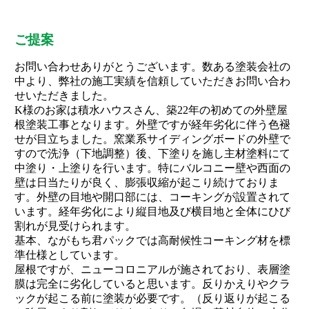
ご提案
お問い合わせありがとうございます。数ある塗装会社の
中より、弊社の施工実績を信頼していただきお問い合わ
せいただきました。
K様のお家は積水ハウスさん、築22年の初めての外壁屋
根塗装工事となります。外壁ですが経年劣化に伴う色褪
せが目立ちました。窯業系サイディングボードの外壁で
すので洗浄（下地調整）後、下塗りを施し主材塗料にて
中塗り・上塗りを行います。特にバルコニー壁や西面の
壁は日当たりが良く、膨張収縮が起こり続けておりま
す。外壁の目地や開口部には、コーキングが設置されて
います。経年劣化により縦目地及び横目地と全体にひび
割れが見受けられます。
基本、ながもち君パックでは高耐候性コーキング材を標
準仕様としています。
屋根ですが、ニューコロニアルが施されており、表層塗
膜は完全に劣化していると思います。反りかえりやクラ
ックが起こる前に塗装が必要です。（反り返りが起こる