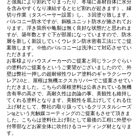
と強風により割れてりまったり、冬場に基材自体に水分
を含みやすくなり凍結するとヒビ割れが起きます）。縁
切り作業（タスペーサー設置）し、３回塗り致します。
バルコニー防水ですが、銅板ユニット防水が施されてお
ります。浮き箇所や亀裂は無く良好な状態だと思われま
すが、築年数とすぐ下が部屋になっていますので、防水
層を新しく新設していくウレタン防水密着工法にてご提
案致します。※他のバルコニーは洗浄にて対応させてい
ただきます。
お客様よりハウスメーカーのご提案と同じランクぐらい
の塗料のご提案をというご要望がございましたので、外
壁は弊社一押しの超耐候性ウレア塗料のギャラクシーウ
レア2.0と、屋根は無機エクスカリバーでご提案させてい
ただきました。こちらの屋根塗料は公表されている無機
含有率の高さで、高耐久性は勿論の事、美観性も維持し
てくれる塗料となります。美観性を底上げしてくれる仕
上げ材として、弊社の取り扱っているクリスタルシーズ
ンtgという光触媒コーティングのご提案もさせて頂きま
した。こちらは塗料仕上げ剤として最後の工程に外壁や
付帯部などお家全体に吹付けるコーティング材となりま
す。