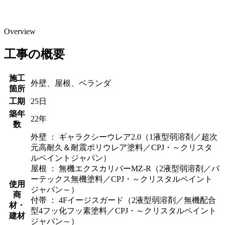
Overview
工事の概要
施工
外壁、屋根、ベランダ
箇所
工期
25日
築年
22年
数
外壁 ： ギャラクシーウレア2.0（1液型弱溶剤／超次
元高耐久＆耐震ポリウレア塗料／CPJ・～クリスタ
ルペイントジャパン）
屋根 ： 無機エクスカリバーMZ-R（2液型弱溶剤／バ
ーテックス無機塗料／CPJ・～クリスタルペイント
使用
ジャパン～）
商
付帯 ： 4Fイージスガード（2液型弱溶剤／無機配合
材・
型4フッ化フッ素塗料／CPJ・～クリスタルペイント
建材
ジャパン～）