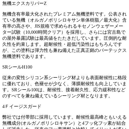
無機エクスカリバーZ
無機含有率最大化されたプレミアム無機塗料です。公表され
ている無機（オルガノポリシロキサン単体樹脂／最大化）含
有率の高さや、JIS規格で求められるキセノンウェザーメー
ター試験（10,000時間クリア）を採用し、さらには宮古島で
の屋外暴露試験は最高値をたたきだしています。圧倒的な耐
久性を約束します。超耐候性・超低汚染性はもちろんです
が、この塗料は弾力性も兼ね備えた正真正銘のバーテックス
無機塗料であります。
SRシールH100
従来の変性シリコン系シーリング材よりも表面耐候性に格段
に優れており、色褪せが少なく、薄膜耐候性も向上していま
す。SRシール100は、耐候性、接着耐久性、応力緩和性など
のすべてを兼ね備えているシーリング材となります。
4Ｆイージスガード
弊社では付帯部に採用しています。耐候性最高峰ともいえる
無機成分(オルガノポリシロキサン）と4フッ化フッ素が結合