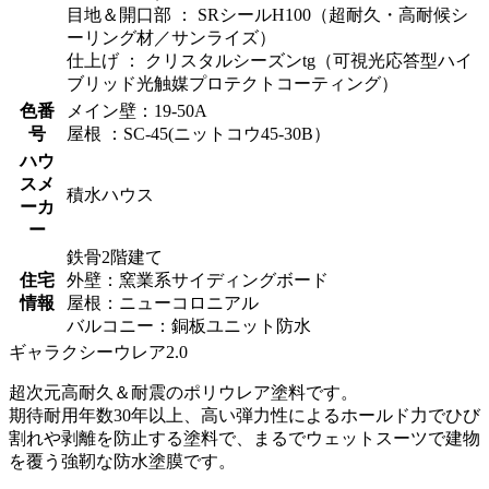
目地＆開口部 ： SRシールH100（超耐久・高耐候シ
ーリング材／サンライズ）
仕上げ ： クリスタルシーズンtg（可視光応答型ハイ
ブリッド光触媒プロテクトコーティング）
色番
メイン壁：19-50A
号
屋根 ：SC-45(ニットコウ45-30B）
ハウ
スメ
積水ハウス
ーカ
ー
鉄骨2階建て
住宅
外壁：窯業系サイディングボード
情報
屋根：ニューコロニアル
バルコニー：銅板ユニット防水
ギャラクシーウレア2.0
超次元高耐久＆耐震のポリウレア塗料です。
期待耐用年数30年以上、高い弾力性によるホールド力でひび
割れや剥離を防止する塗料で、まるでウェットスーツで建物
を覆う強靭な防水塗膜です。