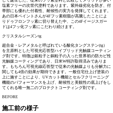
して誕生した、従来のフッ素塗料と比較してメリットが多い
塩素フリーの次世代塗料であります。紫外線劣化を防ぎ、付
帯部にも優れた付着性、耐候性の実力を発揮してくれます。
あの日本ペイントさんが4Fフッ素樹脂が高騰したことによ
りドゥフロンフッ素に切り替えた中、この4Fイージスガー
ドは4フッ化フッ素にこだわり続けます。
クリスタルシーズンtg
超合金・レアメタルと呼ばれている酸化タングステン(tg）
を主原料とした可視光応答型ハイブリッド光触媒コーティン
グ剤です。特徴は銀粒子と銅粒子の入った世界初の防カビ性
光触媒コーティングであり、日米W特許取得済みでありま
す。もちろん可視光線応答型で従来の光触媒よりも分解力に
関しても4倍の効果が期待できます。一般住宅仕上げ塗装の
上に施すことにより、UVカット機能とセルフクリーニング
機能のパフォーマンスを上げ、耐候性と美観性の底上げをし
てくれる唯一無二のプロテクトコーティング剤です。
BEFORE
施工前の様子