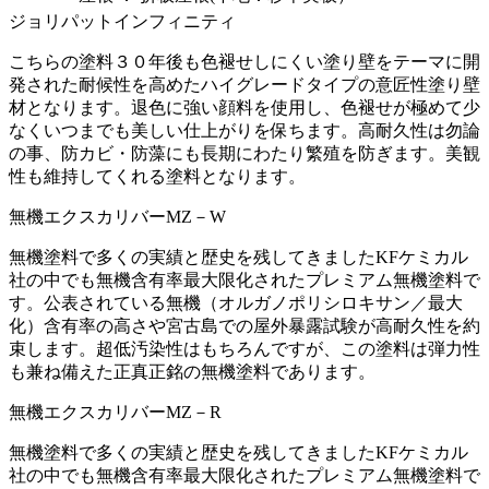
ジョリパットインフィニティ
こちらの塗料３０年後も色褪せしにくい塗り壁をテーマに開
発された耐候性を高めたハイグレードタイプの意匠性塗り壁
材となります。退色に強い顔料を使用し、色褪せが極めて少
なくいつまでも美しい仕上がりを保ちます。高耐久性は勿論
の事、防カビ・防藻にも長期にわたり繁殖を防ぎます。美観
性も維持してくれる塗料となります。
無機エクスカリバーMZ－W
無機塗料で多くの実績と歴史を残してきましたKFケミカル
社の中でも無機含有率最大限化されたプレミアム無機塗料で
す。公表されている無機（オルガノポリシロキサン／最大
化）含有率の高さや宮古島での屋外暴露試験が高耐久性を約
束します。超低汚染性はもちろんですが、この塗料は弾力性
も兼ね備えた正真正銘の無機塗料であります。
無機エクスカリバーMZ－R
無機塗料で多くの実績と歴史を残してきましたKFケミカル
社の中でも無機含有率最大限化されたプレミアム無機塗料で