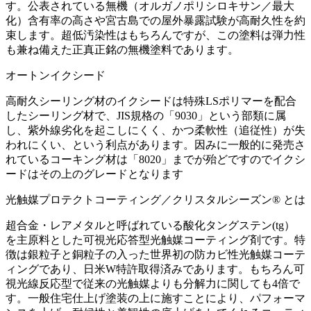
す。公表されている無機（オルガノポリシロキサン／最大
化）含有率の高さや宮古島での屋外暴露試験が高耐久性を約
束します。超低汚染性はもちろんですが、この塗料は弾力性
も兼ね備えた正真正銘の無機塗料であります。
オートンイクシード
高耐久シーリング材のイクシードは特殊LSポリマーを配合
したシーリング材で、JIS規格の「9030」という部類に属
し、紫外線劣化を起こしにくく、かつ柔軟性（追従性）が失
われにくい、という利点があります。因みに一般的に発売さ
れているコーキング材は「8020」までが殆どですのでイクシ
ードはその上のグレードとなります
光触媒プロテクトコーティング／クリスタルシーズン® とは
超合金・レアメタルと呼ばれている酸化タングステン(tg）
を主原料とした可視光応答型光触媒コーティング剤です。特
徴は銀粒子と銅粒子の入った世界初の防カビ性光触媒コーテ
ィングであり、日米W特許取得済みであります。もちろん可
視光線反応型で従来の光触媒よりも分解力に関しても4倍で
す。一般住宅仕上げ塗装の上に施すことにより、パフォーマ