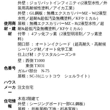
外壁：ジョリパットインフィニティ(2液型水性／外
装用高耐候性塗料／アイカ工業）
外壁：GL鋼板：無機エクスカリバーMZ－W(2液型
水性／超耐&超低汚染無機塗料／KFケミカル）
使用商
屋根：無機エクスカリバーMZ－R(2液型水性／超
材・建
耐&超低汚染無機塗料／KFケミカル）
材
付帯 ： 4フッ化フッ素（2液型弱溶剤／フッ素塗
料）
開口部 ： オートンイクシード（超高耐久・高耐候
シーリング材／オート化学工業
仕上げ材：クリスタルシーズン®
壁：西側 T1000
東側 T3031
色番号
ガルバ部分 N-75
屋根：SC-31(ニットコウ シェルライト）
ハウス
メーカ
注文住宅
ー
木造2階建て
住宅情
外壁：シージングボード(一部GL鋼板）
報
屋根 ： 折板屋根(下地：杉本実板）